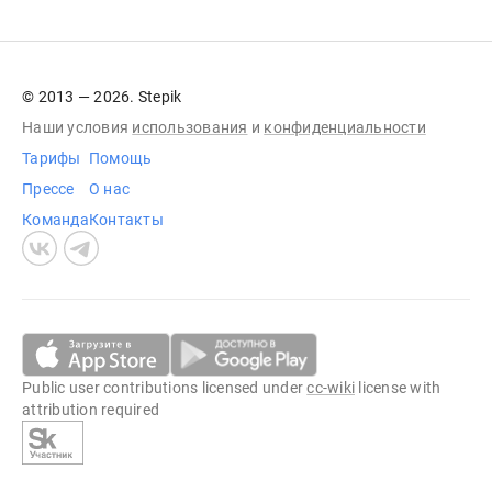
© 2013 — 2026. Stepik
Наши условия
использования
и
конфиденциальности
Тарифы
Помощь
Прессе
О нас
Команда
Контакты
Public user contributions licensed under
cc-wiki
license with
attribution required