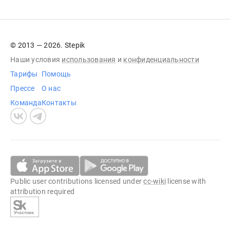
© 2013 — 2026. Stepik
Наши условия
использования
и
конфиденциальности
Тарифы
Помощь
Прессе
О нас
Команда
Контакты
Public user contributions licensed under
cc-wiki
license with
attribution required