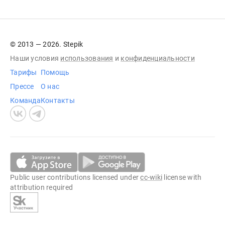
© 2013 — 2026. Stepik
Наши условия
использования
и
конфиденциальности
Тарифы
Помощь
Прессе
О нас
Команда
Контакты
Public user contributions licensed under
cc-wiki
license with
attribution required