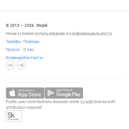
© 2013 — 2026. Stepik
Наши условия
использования
и
конфиденциальности
Тарифы
Помощь
Прессе
О нас
Команда
Контакты
Public user contributions licensed under
cc-wiki
license with
attribution required