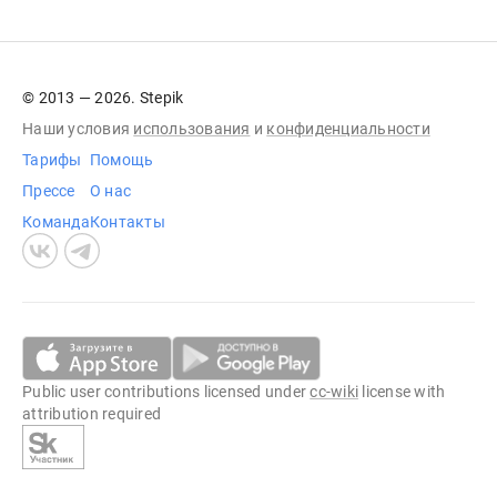
© 2013 — 2026. Stepik
Наши условия
использования
и
конфиденциальности
Тарифы
Помощь
Прессе
О нас
Команда
Контакты
Public user contributions licensed under
cc-wiki
license with
attribution required