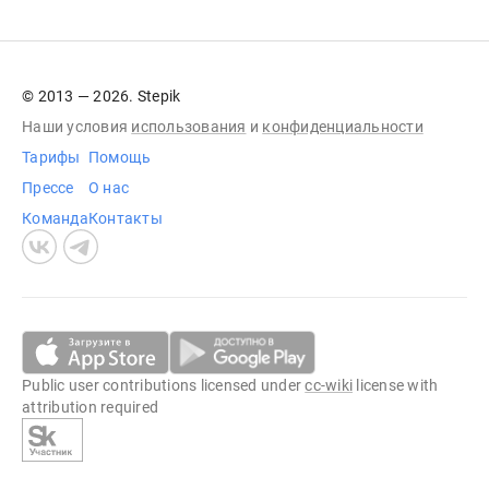
© 2013 — 2026. Stepik
Наши условия
использования
и
конфиденциальности
Тарифы
Помощь
Прессе
О нас
Команда
Контакты
Public user contributions licensed under
cc-wiki
license with
attribution required