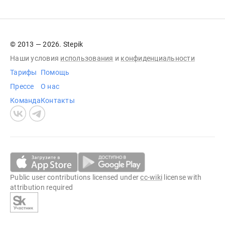
© 2013 — 2026. Stepik
Наши условия
использования
и
конфиденциальности
Тарифы
Помощь
Прессе
О нас
Команда
Контакты
Public user contributions licensed under
cc-wiki
license with
attribution required