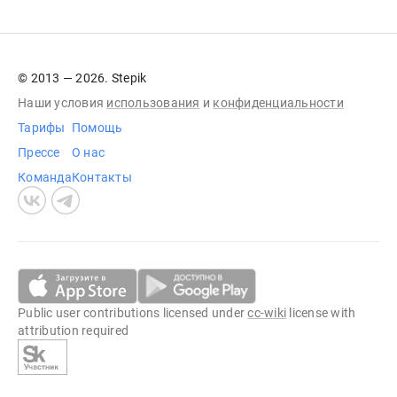
© 2013 — 2026. Stepik
Наши условия
использования
и
конфиденциальности
Тарифы
Помощь
Прессе
О нас
Команда
Контакты
Public user contributions licensed under
cc-wiki
license with
attribution required