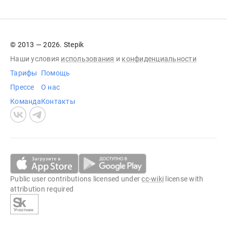
© 2013 — 2026. Stepik
Наши условия
использования
и
конфиденциальности
Тарифы
Помощь
Прессе
О нас
Команда
Контакты
Public user contributions licensed under
cc-wiki
license with
attribution required