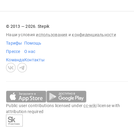
© 2013 — 2026. Stepik
Наши условия
использования
и
конфиденциальности
Тарифы
Помощь
Прессе
О нас
Команда
Контакты
Public user contributions licensed under
cc-wiki
license with
attribution required