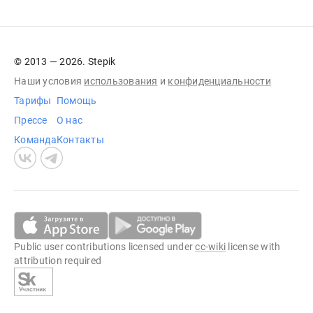
© 2013 — 2026. Stepik
Наши условия
использования
и
конфиденциальности
Тарифы
Помощь
Прессе
О нас
Команда
Контакты
Public user contributions licensed under
cc-wiki
license with
attribution required