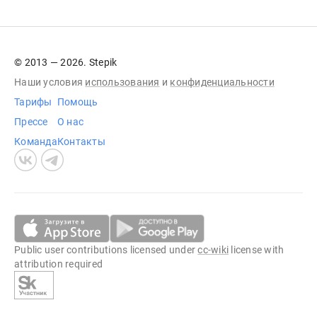
© 2013 — 2026. Stepik
Наши условия
использования
и
конфиденциальности
Тарифы
Помощь
Прессе
О нас
Команда
Контакты
Public user contributions licensed under
cc-wiki
license with
attribution required