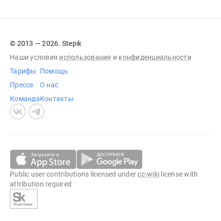
© 2013 — 2026. Stepik
Наши условия
использования
и
конфиденциальности
Тарифы
Помощь
Прессе
О нас
Команда
Контакты
Public user contributions licensed under
cc-wiki
license with
attribution required