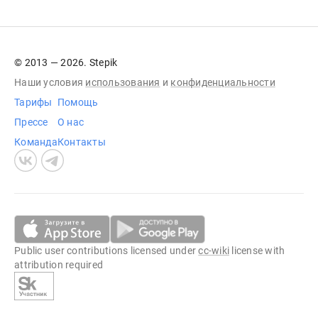
© 2013 — 2026. Stepik
Наши условия
использования
и
конфиденциальности
Тарифы
Помощь
Прессе
О нас
Команда
Контакты
Public user contributions licensed under
cc-wiki
license with
attribution required