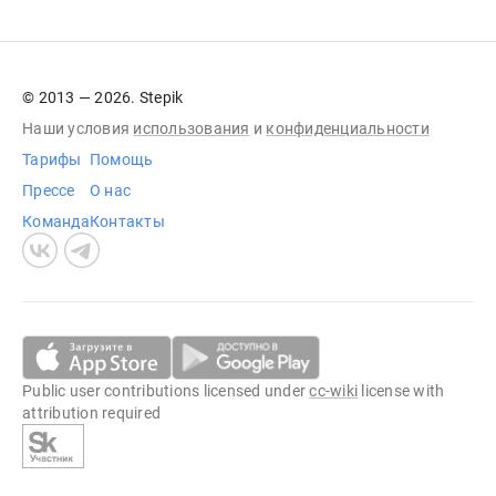
© 2013 — 2026. Stepik
Наши условия
использования
и
конфиденциальности
Тарифы
Помощь
Прессе
О нас
Команда
Контакты
Public user contributions licensed under
cc-wiki
license with
attribution required