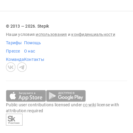
© 2013 — 2026. Stepik
Наши условия
использования
и
конфиденциальности
Тарифы
Помощь
Прессе
О нас
Команда
Контакты
Public user contributions licensed under
cc-wiki
license with
attribution required