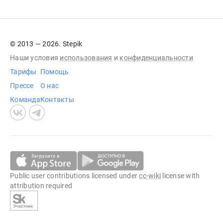
© 2013 — 2026. Stepik
Наши условия
использования
и
конфиденциальности
Тарифы
Помощь
Прессе
О нас
Команда
Контакты
Public user contributions licensed under
cc-wiki
license with
attribution required