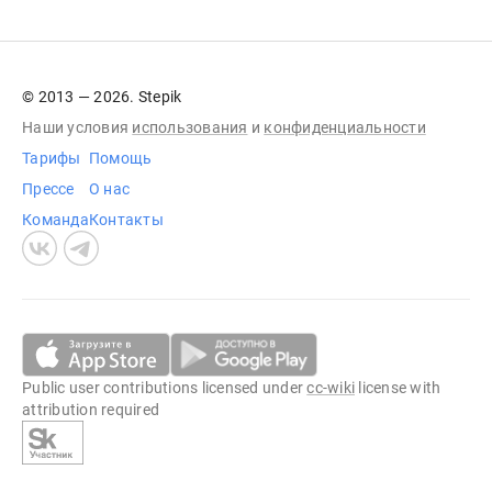
© 2013 — 2026. Stepik
Наши условия
использования
и
конфиденциальности
Тарифы
Помощь
Прессе
О нас
Команда
Контакты
Public user contributions licensed under
cc-wiki
license with
attribution required