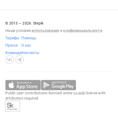
© 2013 — 2026. Stepik
Наши условия
использования
и
конфиденциальности
Тарифы
Помощь
Прессе
О нас
Команда
Контакты
Public user contributions licensed under
cc-wiki
license with
attribution required