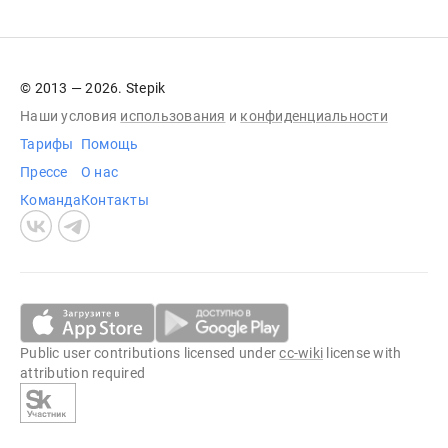
© 2013 — 2026. Stepik
Наши условия
использования
и
конфиденциальности
Тарифы
Помощь
Прессе
О нас
Команда
Контакты
Public user contributions licensed under
cc-wiki
license with
attribution required