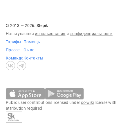
© 2013 — 2026. Stepik
Наши условия
использования
и
конфиденциальности
Тарифы
Помощь
Прессе
О нас
Команда
Контакты
Public user contributions licensed under
cc-wiki
license with
attribution required