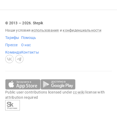
© 2013 — 2026. Stepik
Наши условия
использования
и
конфиденциальности
Тарифы
Помощь
Прессе
О нас
Команда
Контакты
Public user contributions licensed under
cc-wiki
license with
attribution required