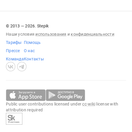
© 2013 — 2026. Stepik
Наши условия
использования
и
конфиденциальности
Тарифы
Помощь
Прессе
О нас
Команда
Контакты
Public user contributions licensed under
cc-wiki
license with
attribution required