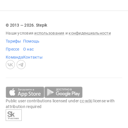
© 2013 — 2026. Stepik
Наши условия
использования
и
конфиденциальности
Тарифы
Помощь
Прессе
О нас
Команда
Контакты
Public user contributions licensed under
cc-wiki
license with
attribution required