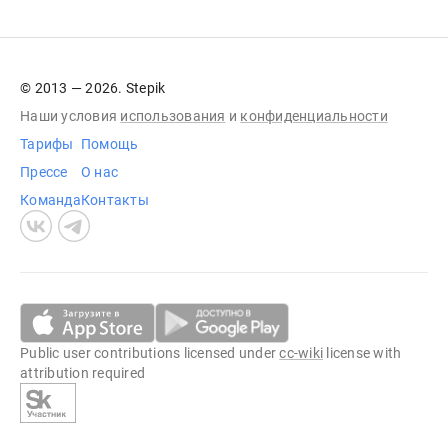
© 2013 — 2026. Stepik
Наши условия
использования
и
конфиденциальности
Тарифы
Помощь
Прессе
О нас
Команда
Контакты
Public user contributions licensed under
cc-wiki
license with
attribution required