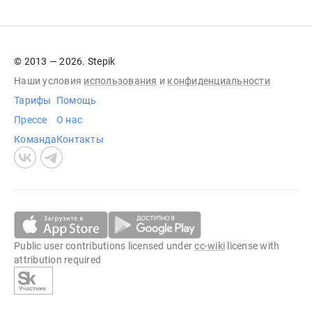
© 2013 — 2026. Stepik
Наши условия
использования
и
конфиденциальности
Тарифы
Помощь
Прессе
О нас
Команда
Контакты
Public user contributions licensed under
cc-wiki
license with
attribution required