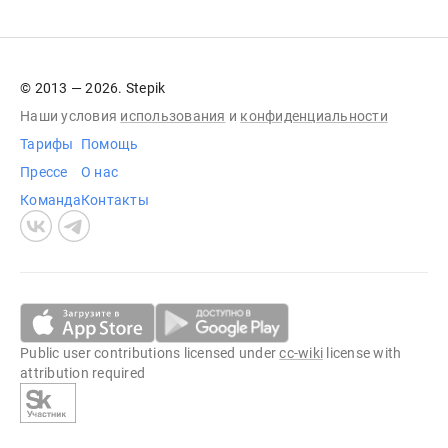
© 2013 — 2026. Stepik
Наши условия
использования
и
конфиденциальности
Тарифы
Помощь
Прессе
О нас
Команда
Контакты
Public user contributions licensed under
cc-wiki
license with
attribution required