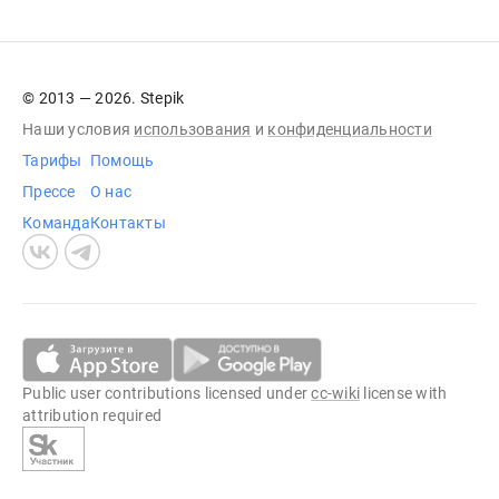
© 2013 — 2026. Stepik
Наши условия
использования
и
конфиденциальности
Тарифы
Помощь
Прессе
О нас
Команда
Контакты
Public user contributions licensed under
cc-wiki
license with
attribution required