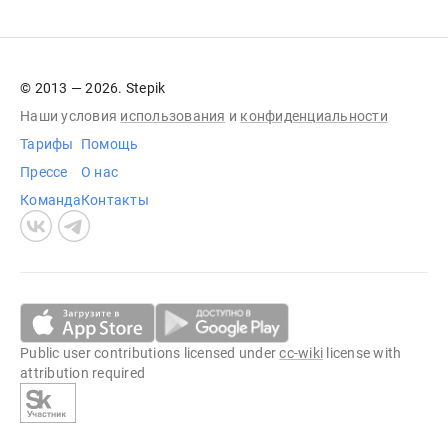
© 2013 — 2026. Stepik
Наши условия
использования
и
конфиденциальности
Тарифы
Помощь
Прессе
О нас
Команда
Контакты
Public user contributions licensed under
cc-wiki
license with
attribution required