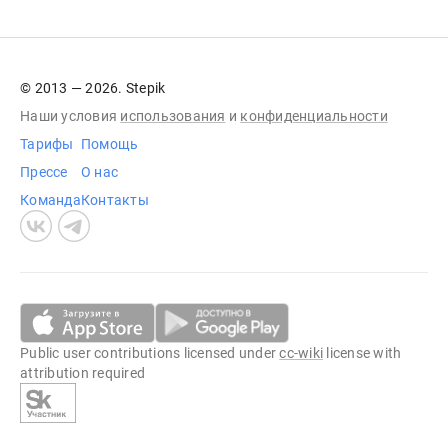
© 2013 — 2026. Stepik
Наши условия
использования
и
конфиденциальности
Тарифы
Помощь
Прессе
О нас
Команда
Контакты
Public user contributions licensed under
cc-wiki
license with
attribution required