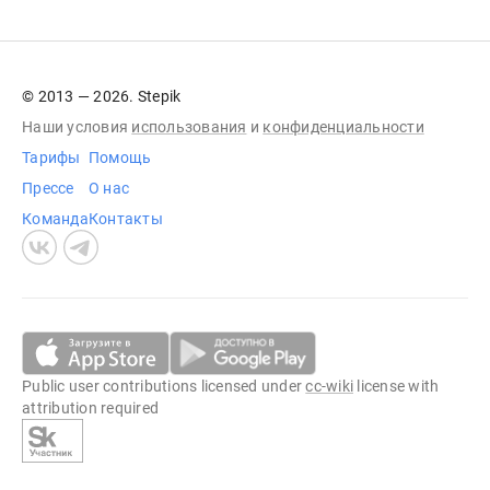
© 2013 — 2026. Stepik
Наши условия
использования
и
конфиденциальности
Тарифы
Помощь
Прессе
О нас
Команда
Контакты
Public user contributions licensed under
cc-wiki
license with
attribution required