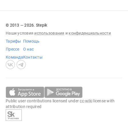
© 2013 — 2026. Stepik
Наши условия
использования
и
конфиденциальности
Тарифы
Помощь
Прессе
О нас
Команда
Контакты
Public user contributions licensed under
cc-wiki
license with
attribution required