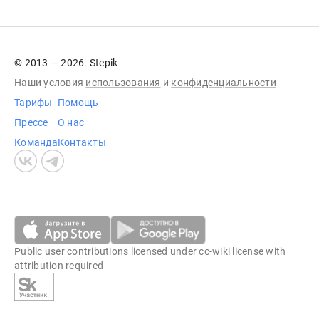
© 2013 — 2026. Stepik
Наши условия
использования
и
конфиденциальности
Тарифы
Помощь
Прессе
О нас
Команда
Контакты
Public user contributions licensed under
cc-wiki
license with
attribution required