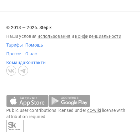
© 2013 — 2026. Stepik
Наши условия
использования
и
конфиденциальности
Тарифы
Помощь
Прессе
О нас
Команда
Контакты
Public user contributions licensed under
cc-wiki
license with
attribution required