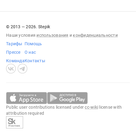
© 2013 — 2026. Stepik
Наши условия
использования
и
конфиденциальности
Тарифы
Помощь
Прессе
О нас
Команда
Контакты
Public user contributions licensed under
cc-wiki
license with
attribution required