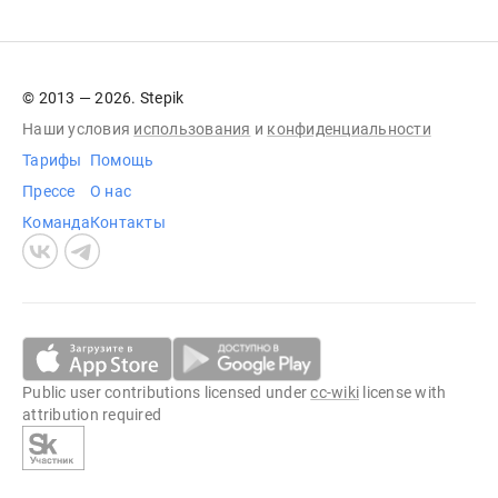
© 2013 — 2026. Stepik
Наши условия
использования
и
конфиденциальности
Тарифы
Помощь
Прессе
О нас
Команда
Контакты
Public user contributions licensed under
cc-wiki
license with
attribution required