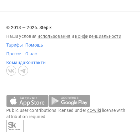
© 2013 — 2026. Stepik
Наши условия
использования
и
конфиденциальности
Тарифы
Помощь
Прессе
О нас
Команда
Контакты
Public user contributions licensed under
cc-wiki
license with
attribution required