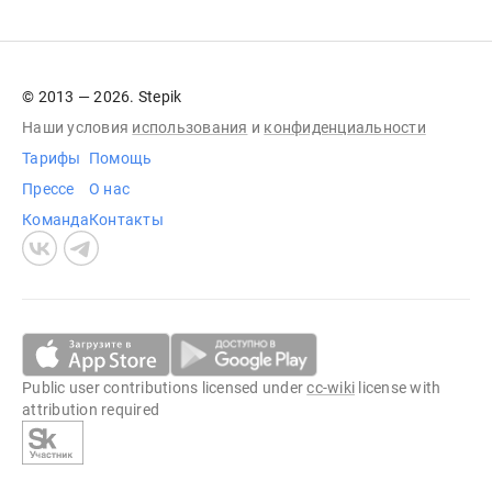
© 2013 — 2026. Stepik
Наши условия
использования
и
конфиденциальности
Тарифы
Помощь
Прессе
О нас
Команда
Контакты
Public user contributions licensed under
cc-wiki
license with
attribution required