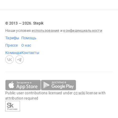
© 2013 — 2026. Stepik
Наши условия
использования
и
конфиденциальности
Тарифы
Помощь
Прессе
О нас
Команда
Контакты
Public user contributions licensed under
cc-wiki
license with
attribution required