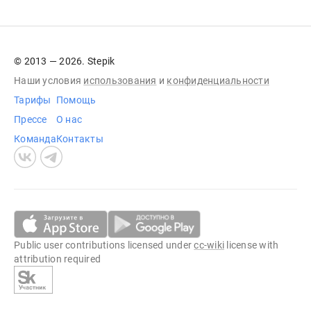
© 2013 — 2026. Stepik
Наши условия
использования
и
конфиденциальности
Тарифы
Помощь
Прессе
О нас
Команда
Контакты
Public user contributions licensed under
cc-wiki
license with
attribution required