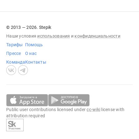
© 2013 — 2026. Stepik
Наши условия
использования
и
конфиденциальности
Тарифы
Помощь
Прессе
О нас
Команда
Контакты
Public user contributions licensed under
cc-wiki
license with
attribution required