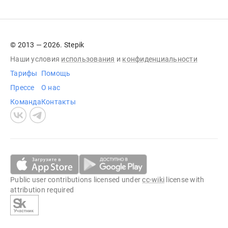
© 2013 — 2026. Stepik
Наши условия
использования
и
конфиденциальности
Тарифы
Помощь
Прессе
О нас
Команда
Контакты
Public user contributions licensed under
cc-wiki
license with
attribution required