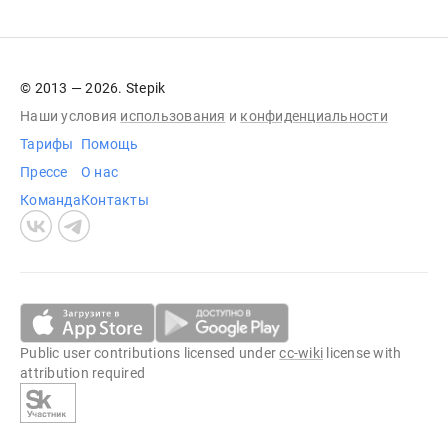
© 2013 — 2026. Stepik
Наши условия
использования
и
конфиденциальности
Тарифы
Помощь
Прессе
О нас
Команда
Контакты
Public user contributions licensed under
cc-wiki
license with
attribution required