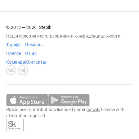
© 2013 — 2026. Stepik
Наши условия
использования
и
конфиденциальности
Тарифы
Помощь
Прессе
О нас
Команда
Контакты
Public user contributions licensed under
cc-wiki
license with
attribution required