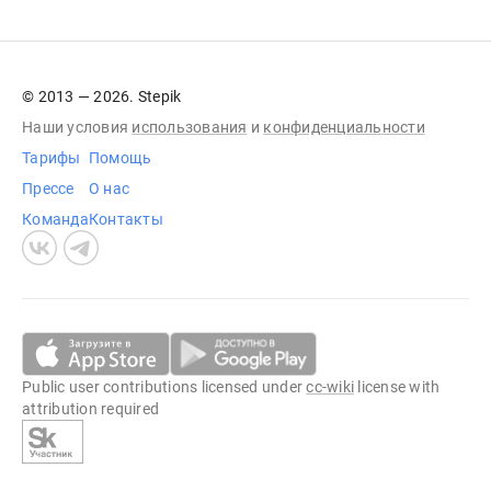
© 2013 — 2026. Stepik
Наши условия
использования
и
конфиденциальности
Тарифы
Помощь
Прессе
О нас
Команда
Контакты
Public user contributions licensed under
cc-wiki
license with
attribution required