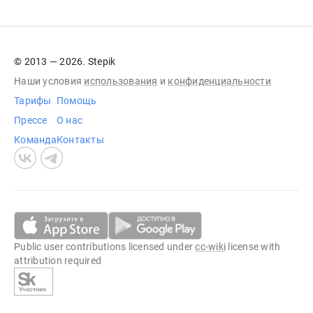
© 2013 — 2026. Stepik
Наши условия
использования
и
конфиденциальности
Тарифы
Помощь
Прессе
О нас
Команда
Контакты
Public user contributions licensed under
cc-wiki
license with
attribution required