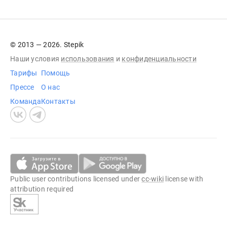
© 2013 — 2026. Stepik
Наши условия
использования
и
конфиденциальности
Тарифы
Помощь
Прессе
О нас
Команда
Контакты
Public user contributions licensed under
cc-wiki
license with
attribution required