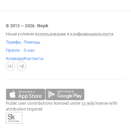
© 2013 — 2026. Stepik
Наши условия
использования
и
конфиденциальности
Тарифы
Помощь
Прессе
О нас
Команда
Контакты
Public user contributions licensed under
cc-wiki
license with
attribution required