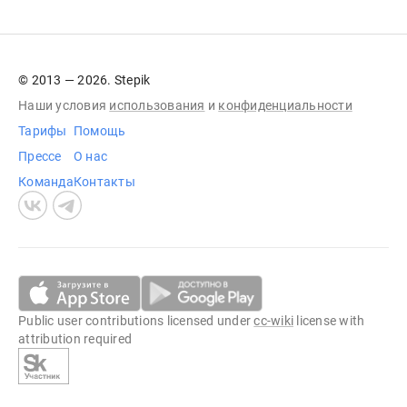
© 2013 — 2026. Stepik
Наши условия
использования
и
конфиденциальности
Тарифы
Помощь
Прессе
О нас
Команда
Контакты
Public user contributions licensed under
cc-wiki
license with
attribution required