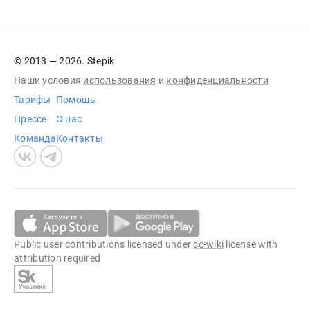
© 2013 — 2026. Stepik
Наши условия
использования
и
конфиденциальности
Тарифы
Помощь
Прессе
О нас
Команда
Контакты
Public user contributions licensed under
cc-wiki
license with
attribution required